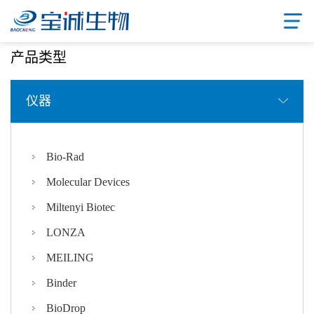
首页
/ 产品中心
产品类型
仪器
Bio-Rad
Molecular Devices
Miltenyi Biotec
LONZA
MEILING
Binder
BioDrop