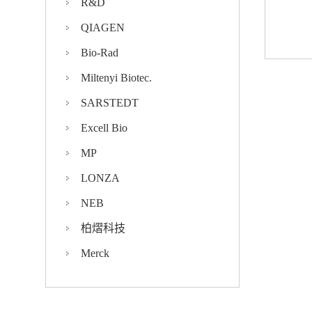
R&D
QIAGEN
Bio-Rad
Miltenyi Biotec.
SARSTEDT
Excell Bio
MP
LONZA
NEB
柏熠科技
Merck