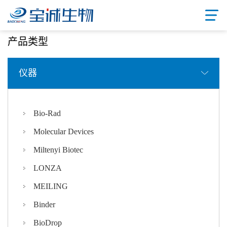
首页
/ 产品中心
产品类型
仪器
Bio-Rad
Molecular Devices
Miltenyi Biotec
LONZA
MEILING
Binder
BioDrop