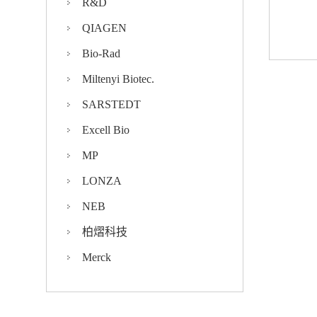
R&D
QIAGEN
Bio-Rad
Miltenyi Biotec.
SARSTEDT
Excell Bio
MP
LONZA
NEB
柏熠科技
Merck