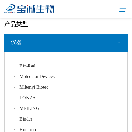
首页
/ 产品中心
产品类型
仪器
Bio-Rad
Molecular Devices
Miltenyi Biotec
LONZA
MEILING
Binder
BioDrop