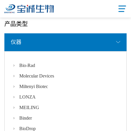
首页
/ 产品中心
产品类型
仪器
Bio-Rad
Molecular Devices
Miltenyi Biotec
LONZA
MEILING
Binder
BioDrop